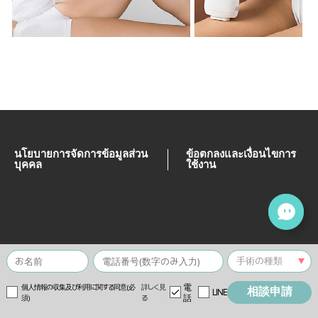
นโยบายการจัดการข้อมูลส่วน
ข้อตกลงและเงื่อนไขการ
บุคคล
ใช้งาน
電
個人情報の収集及び利用に関する同意(必
詳しく見
相談申請
LINE
話
須)
る